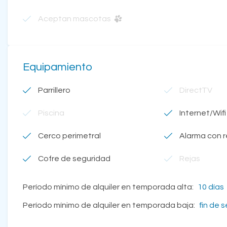
Aceptan mascotas
Equipamiento
Parrillero
DirectTV
Piscina
Internet/Wifi
Cerco perimetral
Alarma con 
Cofre de seguridad
Rejas
Período mínimo de alquiler en temporada alta:
10 días
Período mínimo de alquiler en temporada baja:
fin de 