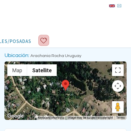
LES/POSADAS
Ubicación:
Arachania Rocha Uruguay
Map
Satellite
Keyboard shortcuts
Image may be subject to copyright
Terms