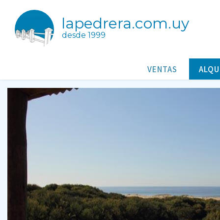
lapedrera.com.uy
desde 1999
Araucaria -Barrancas de Arach
Casas/Cabañas para alquileres en Arachania Rocha Uruguay
VENTAS
ALQU