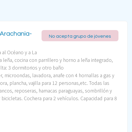
 Arachania-
No acepta grupo de jóvenes
 al Océano y a La
 leña, cocina con parrillero y horno a leña integrado,
alta: 3 dormitorios y otro baño
r, microondas, lavadora, anafe con 4 hornallas a gas y
ora, plancha, vajilla para 12 personas,etc.
Todas las
bancos, reposeras, hamacas paraguayas, sombrillón y
y bicicletas. Cochera para 2 vehículos.
Capacidad para 8