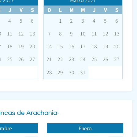
o
2027
Marzo
2027
M
J
V
S
D
L
M
M
J
V
S
4
5
6
1
2
3
4
5
6
0
11
12
13
7
8
9
10
11
12
13
7
18
19
20
14
15
16
17
18
19
20
4
25
26
27
21
22
23
24
25
26
27
28
29
30
31
ancas de Arachania-
embre
Enero