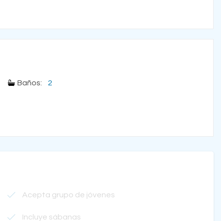
Baños:
2
Acepta grupo de jóvenes
Incluye sábanas