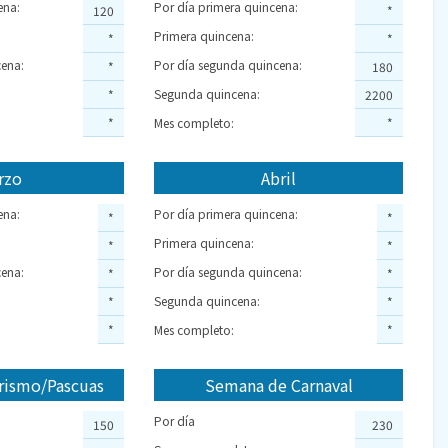
ena:
Por día primera quincena:
120
*
Primera quincena:
*
*
ena:
Por día segunda quincena:
*
180
Segunda quincena:
*
2200
*
Mes completo:
*
rzo
Abril
ena:
Por día primera quincena:
*
*
Primera quincena:
*
*
ena:
Por día segunda quincena:
*
*
Segunda quincena:
*
*
*
Mes completo:
*
rismo/Pascuas
Semana de Carnaval
Por día
150
230