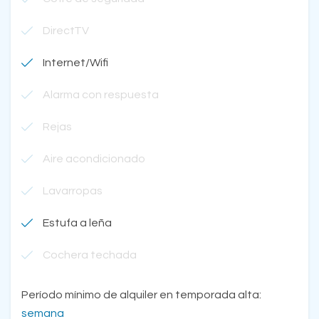
DirectTV
Internet/Wifi
Alarma con respuesta
Rejas
Aire acondicionado
Lavarropas
Estufa a leña
Cochera techada
Período mínimo de alquiler en temporada alta:
semana