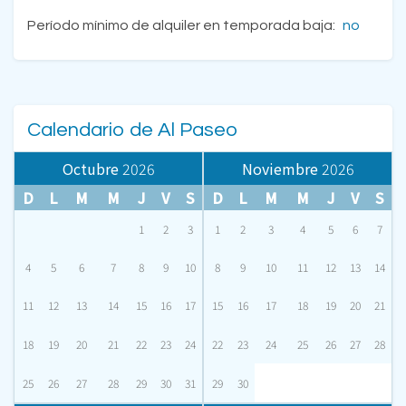
Período mínimo de alquiler en temporada baja:
no
Calendario de Al Paseo
Octubre
2026
Noviembre
2026
D
L
M
M
J
V
S
D
L
M
M
J
V
S
1
2
3
1
2
3
4
5
6
7
4
5
6
7
8
9
10
8
9
10
11
12
13
14
11
12
13
14
15
16
17
15
16
17
18
19
20
21
18
19
20
21
22
23
24
22
23
24
25
26
27
28
25
26
27
28
29
30
31
29
30