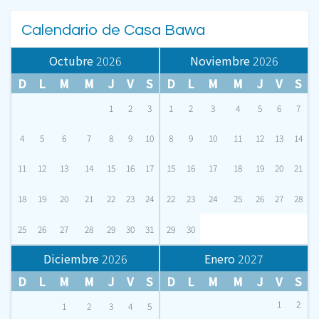
Calendario de Casa Bawa
Octubre
2026
Noviembre
2026
D
L
M
M
J
V
S
D
L
M
M
J
V
S
1
2
3
1
2
3
4
5
6
7
4
5
6
7
8
9
10
8
9
10
11
12
13
14
11
12
13
14
15
16
17
15
16
17
18
19
20
21
18
19
20
21
22
23
24
22
23
24
25
26
27
28
25
26
27
28
29
30
31
29
30
Diciembre
2026
Enero
2027
D
L
M
M
J
V
S
D
L
M
M
J
V
S
1
2
1
2
3
4
5