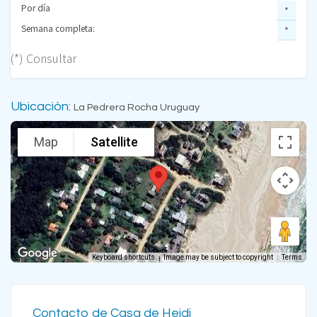
Por día
*
Semana completa:
*
(*) Consultar
Ubicación:
La Pedrera Rocha Uruguay
Map
Satellite
Keyboard shortcuts
Image may be subject to copyright
Terms
Contacto de Casa de Heidi