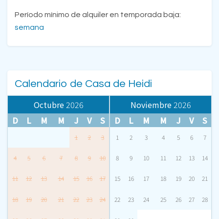
Período mínimo de alquiler en temporada baja:
semana
Calendario de Casa de Heidi
Octubre
2026
Noviembre
2026
D
L
M
M
J
V
S
D
L
M
M
J
V
S
1
2
3
1
2
3
4
5
6
7
4
5
6
7
8
9
10
8
9
10
11
12
13
14
11
12
13
14
15
16
17
15
16
17
18
19
20
21
18
19
20
21
22
23
24
22
23
24
25
26
27
28