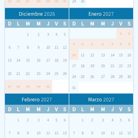
25
26
27
28
29
30
31
29
30
Diciembre
2026
Enero
2027
D
L
M
M
J
V
S
D
L
M
M
J
V
S
1
2
1
2
3
4
5
3
4
5
6
7
8
9
6
7
8
9
10
11
12
10
11
12
13
14
15
16
13
14
15
16
17
18
19
17
18
19
20
21
22
23
20
21
22
23
24
25
26
24
25
26
27
28
29
30
27
28
29
30
31
31
Febrero
2027
Marzo
2027
D
L
M
M
J
V
S
D
L
M
M
J
V
S
1
2
3
4
5
6
1
2
3
4
5
6
7
8
9
10
11
12
13
7
8
9
10
11
12
13