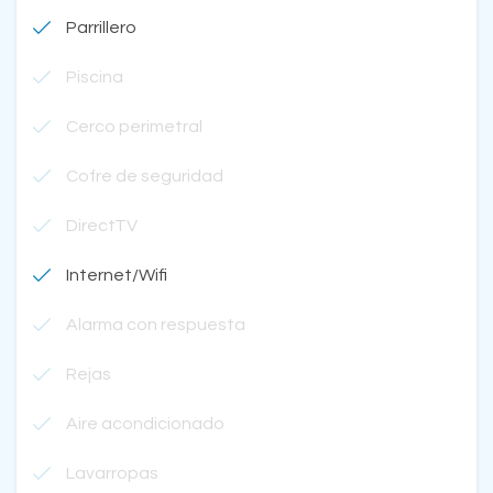
Parrillero
Piscina
Cerco perimetral
Cofre de seguridad
DirectTV
Internet/Wifi
Alarma con respuesta
Rejas
Aire acondicionado
Lavarropas