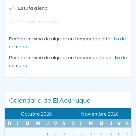
Estufa a leña
Cochera techada
Período mínimo de alquiler en temporada alta:
fin de
semana
Período mínimo de alquiler en temporada baja:
fin de
semana
Calendario de El Acurruque
Octubre
2026
Noviembre
2026
D
L
M
M
J
V
S
D
L
M
M
J
V
S
1
2
3
1
2
3
4
5
6
7