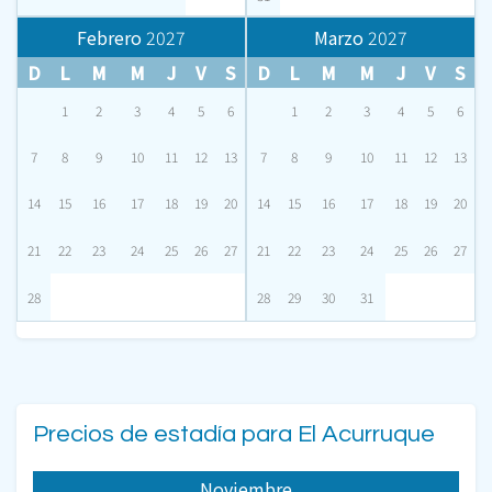
Febrero
2027
Marzo
2027
D
L
M
M
J
V
S
D
L
M
M
J
V
S
1
2
3
4
5
6
1
2
3
4
5
6
7
8
9
10
11
12
13
7
8
9
10
11
12
13
14
15
16
17
18
19
20
14
15
16
17
18
19
20
21
22
23
24
25
26
27
21
22
23
24
25
26
27
28
28
29
30
31
Precios de estadía para El Acurruque
Noviembre