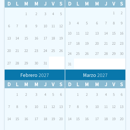
D
L
M
M
J
V
S
D
L
M
M
J
V
S
1
2
1
2
3
4
5
3
4
5
6
7
8
9
6
7
8
9
10
11
12
10
11
12
13
14
15
16
13
14
15
16
17
18
19
17
18
19
20
21
22
23
20
21
22
23
24
25
26
24
25
26
27
28
29
30
27
28
29
30
31
31
Febrero
2027
Marzo
2027
D
L
M
M
J
V
S
D
L
M
M
J
V
S
1
2
3
4
5
6
1
2
3
4
5
6
7
8
9
10
11
12
13
7
8
9
10
11
12
13
14
15
16
17
18
19
20
14
15
16
17
18
19
20