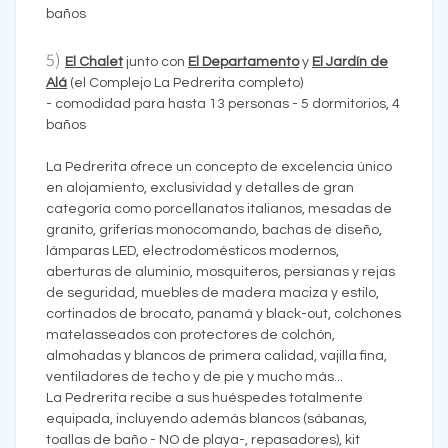
baños
5)
El Chalet
junto con
El Departamento
y
El Jardín de
Alá
(el Complejo La Pedrerita completo)
- comodidad para hasta 13 personas - 5 dormitorios, 4
baños
La Pedrerita ofrece un concepto de excelencia único
en alojamiento, exclusividad y detalles de gran
categoría como porcellanatos italianos, mesadas de
granito, griferías monocomando, bachas de diseño,
lámparas LED, electrodomésticos modernos,
aberturas de aluminio, mosquiteros, persianas y rejas
de seguridad, muebles de madera maciza y estilo,
cortinados de brocato, panamá y black-out, colchones
matelasseados con protectores de colchón,
almohadas y blancos de primera calidad, vajilla fina,
ventiladores de techo y de pie y mucho más...
La Pedrerita recibe a sus huéspedes totalmente
equipada, incluyendo además blancos (sábanas,
toallas de baño - NO de playa-, repasadores), kit