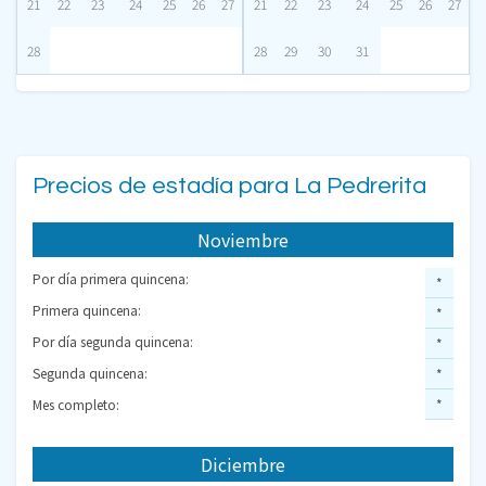
21
22
23
24
25
26
27
21
22
23
24
25
26
27
28
28
29
30
31
Precios de estadía para La Pedrerita
Noviembre
Por día primera quincena:
*
Primera quincena:
*
Por día segunda quincena:
*
Segunda quincena:
*
Mes completo:
*
Diciembre