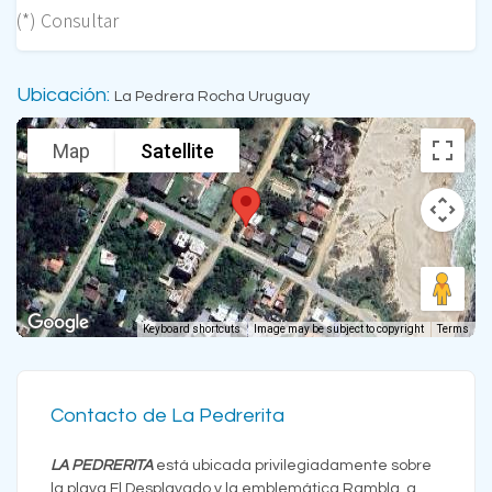
(*) Consultar
Ubicación:
La Pedrera Rocha Uruguay
Map
Satellite
Keyboard shortcuts
Image may be subject to copyright
Terms
Contacto de La Pedrerita
LA PEDRERITA
está ubicada privilegiadamente sobre
la playa El Desplayado y la emblemática Rambla, a