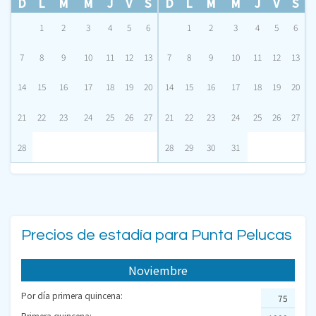
D
L
M
M
J
V
S
D
L
M
M
J
V
S
1
2
3
4
5
6
1
2
3
4
5
6
7
8
9
10
11
12
13
7
8
9
10
11
12
13
14
15
16
17
18
19
20
14
15
16
17
18
19
20
21
22
23
24
25
26
27
21
22
23
24
25
26
27
28
28
29
30
31
Precios de estadía para Punta Pelucas
Noviembre
Por día primera quincena:
75
Primera quincena: