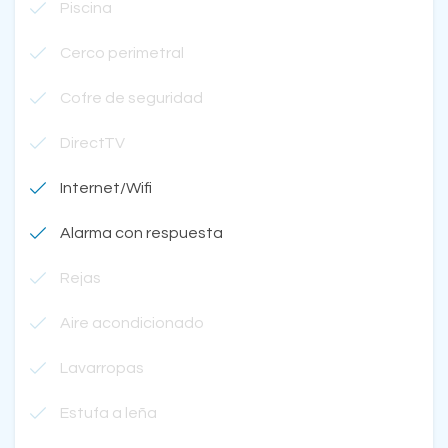
Piscina
Cerco perimetral
Cofre de seguridad
DirectTV
Internet/Wifi
Alarma con respuesta
Rejas
Aire acondicionado
Lavarropas
Estufa a leña