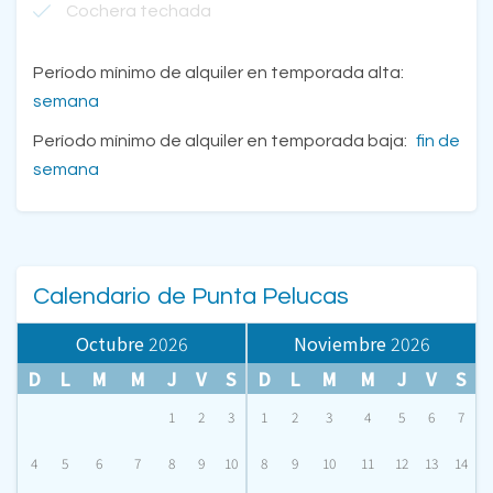
Cochera techada
Período mínimo de alquiler en temporada alta:
semana
Período mínimo de alquiler en temporada baja:
fin de
semana
Calendario de Punta Pelucas
Octubre
2026
Noviembre
2026
D
L
M
M
J
V
S
D
L
M
M
J
V
S
1
2
3
1
2
3
4
5
6
7
4
5
6
7
8
9
10
8
9
10
11
12
13
14