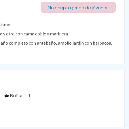
No acepta grupo de jóvenes
mismo.
e y otro con cama doble y marinera.
, baño completo con antebaño, amplio jardín con barbacoa.
Baños:
1