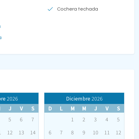
Cochera techada
a
a
re
2026
Diciembre
2026
M
J
V
S
D
L
M
M
J
V
S
5
6
7
1
2
3
4
5
1
12
13
14
6
7
8
9
10
11
12