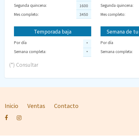
Segunda quincena:
Segunda quincena:
1600
Mes completo:
3450
Mes completo:
Temporada baja
Semana de tu
Por día
Por día
*
Semana completa:
Semana completa:
*
(*) Consultar
Inicio
Ventas
Contacto