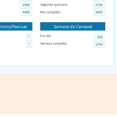
Segunda quincena:
1900
2100
4400
Mes completo:
3800
rismo/Pascuas
Semana de Carnaval
Por día
*
200
Semana completa:
*
1250