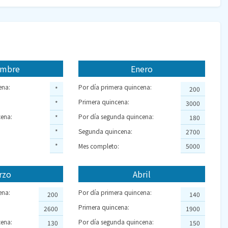
embre
Enero
ena:
Por día primera quincena:
*
200
Primera quincena:
*
3000
ena:
Por día segunda quincena:
*
180
Segunda quincena:
*
2700
*
Mes completo:
5000
rzo
Abril
ena:
Por día primera quincena:
200
140
Primera quincena:
2600
1900
ena:
Por día segunda quincena:
130
150