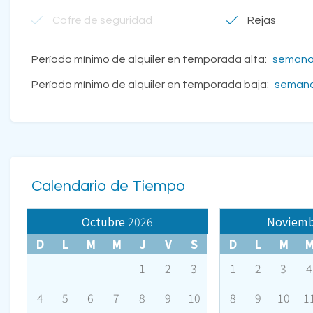
Cofre de seguridad
Rejas
Período mínimo de alquiler en temporada alta:
seman
Período mínimo de alquiler en temporada baja:
seman
Calendario de Tiempo
Octubre
2026
Noviemb
D
L
M
M
J
V
S
D
L
M
1
2
3
1
2
3
4
4
5
6
7
8
9
10
8
9
10
1