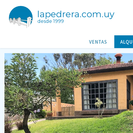
lapedrera.com.uy
desde 1999
Tiempo
Casas/Cabañas para alquileres en La Pedrera Rocha Uruguay
VENTAS
ALQU