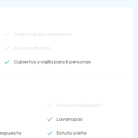
Acepta grupo de jóvenes
Incluye sábanas
Cubiertos y vajilla para 6 personas
Aire acondicionado
Lavarropas
respuesta
Estufa a leña