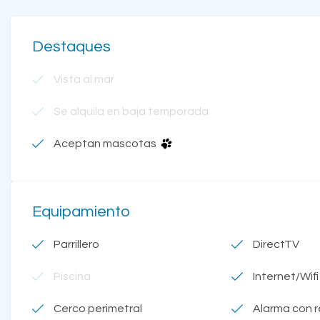
Destaques
Vista al mar
Se alquila en baja temporada
Aceptan mascotas
Equipamiento
Parrillero
DirectTV
Piscina
Internet/Wifi
Cerco perimetral
Alarma con 