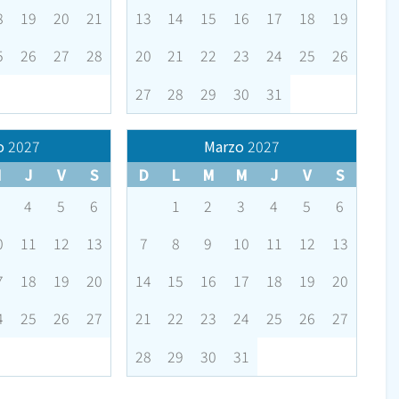
8
19
20
21
13
14
15
16
17
18
19
5
26
27
28
20
21
22
23
24
25
26
27
28
29
30
31
o
2027
Marzo
2027
M
J
V
S
D
L
M
M
J
V
S
4
5
6
1
2
3
4
5
6
0
11
12
13
7
8
9
10
11
12
13
7
18
19
20
14
15
16
17
18
19
20
4
25
26
27
21
22
23
24
25
26
27
28
29
30
31