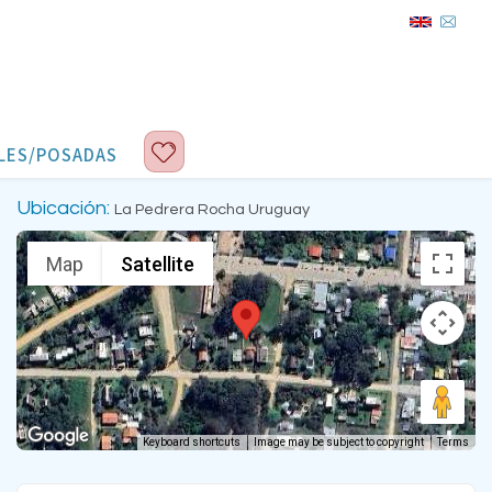
LES/POSADAS
Ubicación:
La Pedrera Rocha Uruguay
Map
Satellite
Keyboard shortcuts
Image may be subject to copyright
Terms