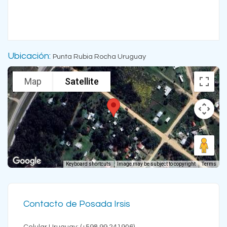
Ubicación:
Punta Rubia Rocha Uruguay
Map
Satellite
Keyboard shortcuts
Image may be subject to copyright
Terms
Contacto de Posada Irsis
Celular Uruguay: (+598 99 241906)