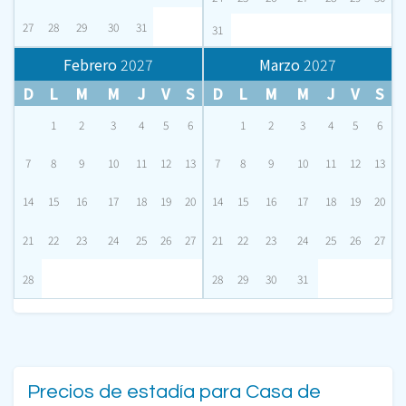
27
28
29
30
31
31
Febrero
2027
Marzo
2027
D
L
M
M
J
V
S
D
L
M
M
J
V
S
1
2
3
4
5
6
1
2
3
4
5
6
7
8
9
10
11
12
13
7
8
9
10
11
12
13
14
15
16
17
18
19
20
14
15
16
17
18
19
20
21
22
23
24
25
26
27
21
22
23
24
25
26
27
28
28
29
30
31
Precios de estadía para Casa de