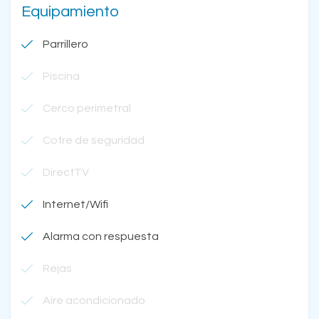
Equipamiento
Parrillero
Piscina
Cerco perimetral
Cofre de seguridad
DirectTV
Internet/Wifi
Alarma con respuesta
Rejas
Aire acondicionado