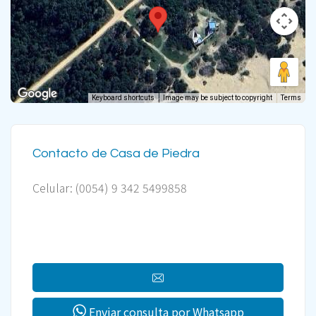
Keyboard shortcuts
Image may be subject to copyright
Terms
Contacto de Casa de Piedra
Celular: (0054) 9 342 5499858
Enviar consulta por Whatsapp