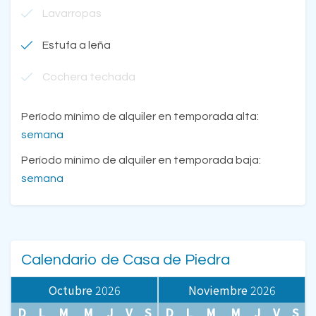
Lavarropas
Estufa a leña
Cochera techada
Período mínimo de alquiler en temporada alta:
semana
Período mínimo de alquiler en temporada baja:
semana
Calendario de Casa de Piedra
Octubre
2026
Noviembre
2026
D
L
M
M
J
V
S
D
L
M
M
J
V
S