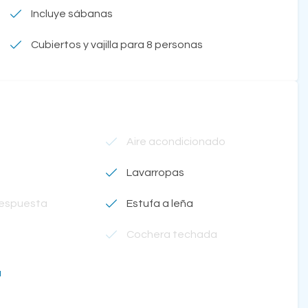
Incluye sábanas
Cubiertos y vajilla para 8 personas
Aire acondicionado
Lavarropas
respuesta
Estufa a leña
Cochera techada
a