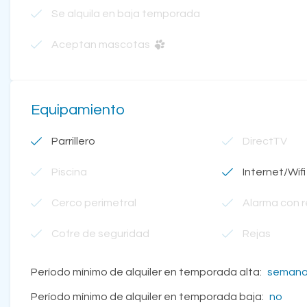
Se alquila en baja temporada
Aceptan mascotas
Equipamiento
Parrillero
DirectTV
Piscina
Internet/Wifi
Cerco perimetral
Alarma con 
Cofre de seguridad
Rejas
Período mínimo de alquiler en temporada alta:
seman
Período mínimo de alquiler en temporada baja:
no