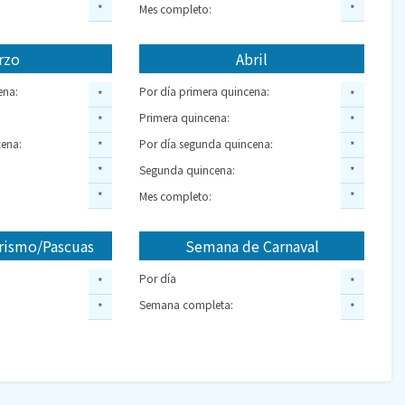
*
Mes completo:
*
rzo
Abril
ena:
Por día primera quincena:
*
*
Primera quincena:
*
*
ena:
Por día segunda quincena:
*
*
Segunda quincena:
*
*
*
Mes completo:
*
rismo/Pascuas
Semana de Carnaval
Por día
*
*
Semana completa:
*
*