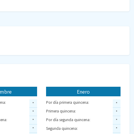
embre
Enero
ena:
Por día primera quincena:
*
*
Primera quincena:
*
*
ena:
Por día segunda quincena:
*
*
Segunda quincena:
*
*