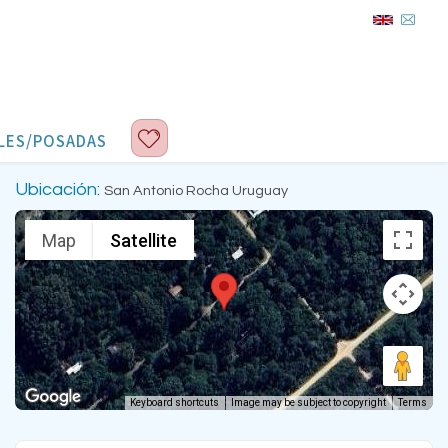
LES/POSADAS
Ubicación:
San Antonio Rocha Uruguay
Map
Satellite
Keyboard shortcuts
Image may be subject to copyright
Terms