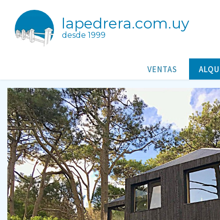
lapedrera.com.uy
desde 1999
La Bretona
Casas/Cabañas para alquileres en San Antonio Rocha Uruguay
VENTAS
ALQU