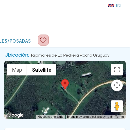
LES/POSADAS
Ubicación:
Tajamares de La Pedrera Rocha Uruguay
Map
Satellite
Keyboard shortcuts
Image may be subject to copyright
Terms