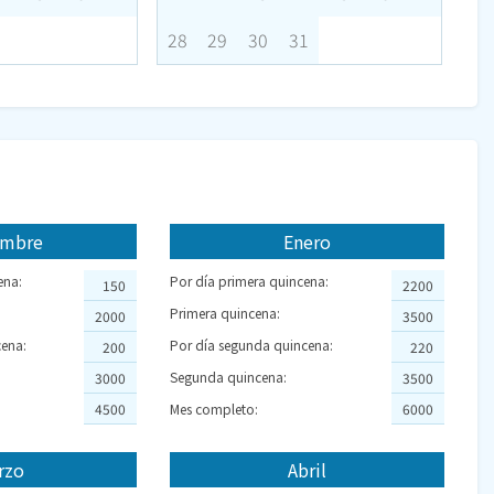
28
29
30
31
embre
Enero
ena:
Por día primera quincena:
150
2200
Primera quincena:
2000
3500
ena:
Por día segunda quincena:
200
220
Segunda quincena:
3000
3500
4500
Mes completo:
6000
rzo
Abril