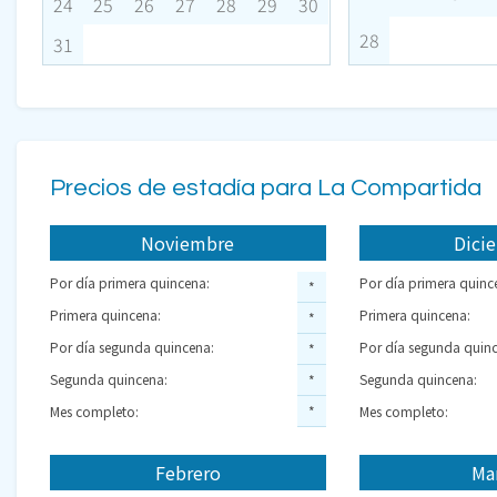
24
25
26
27
28
29
30
28
31
Precios de estadía para La Compartida
Noviembre
Dici
Por día primera quincena:
Por día primera quinc
*
Primera quincena:
Primera quincena:
*
Por día segunda quincena:
Por día segunda quinc
*
Segunda quincena:
Segunda quincena:
*
Mes completo:
*
Mes completo:
Febrero
Ma