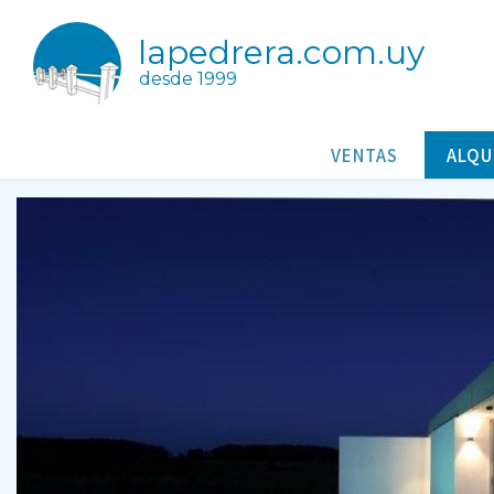
lapedrera.com.uy
desde 1999
La Compartida
Casas/Cabañas para alquileres en Tajamares de La Pedrera Roc
VENTAS
ALQU