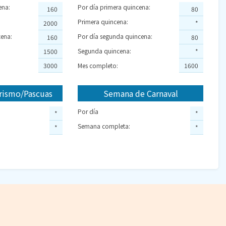
ena:
Por día primera quincena:
160
80
Primera quincena:
2000
*
ena:
Por día segunda quincena:
160
80
Segunda quincena:
1500
*
3000
Mes completo:
1600
rismo/Pascuas
Semana de Carnaval
Por día
*
*
Semana completa:
*
*