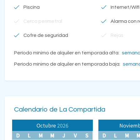
Piscina
Internet/Wifi
Cerco perimetral
Alarma con 
Cofre de seguridad
Rejas
Período mínimo de alquiler en temporada alta:
seman
Período mínimo de alquiler en temporada baja:
seman
Calendario de La Compartida
Octubre
2026
Noviemb
D
L
M
M
J
V
S
D
L
M