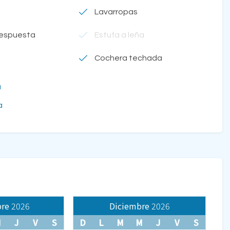
Lavarropas
respuesta
Estufa a leña
Cochera techada
a
a
re
2026
Diciembre
2026
M
J
V
S
D
L
M
M
J
V
S