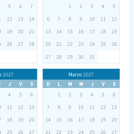
5
6
7
1
2
3
4
5
1
12
13
14
6
7
8
9
10
11
12
8
19
20
21
13
14
15
16
17
18
19
5
26
27
28
20
21
22
23
24
25
26
27
28
29
30
31
o
2027
Marzo
2027
M
J
V
S
D
L
M
M
J
V
S
4
5
6
1
2
3
4
5
6
0
11
12
13
7
8
9
10
11
12
13
7
18
19
20
14
15
16
17
18
19
20
4
25
26
27
21
22
23
24
25
26
27