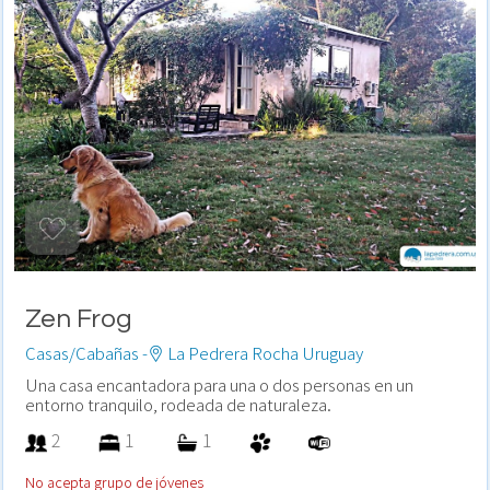
Zen Frog
Casas/Cabañas -
La Pedrera Rocha Uruguay
Una casa encantadora para una o dos personas en un
entorno tranquilo, rodeada de naturaleza.
2
1
1
No acepta grupo de jóvenes