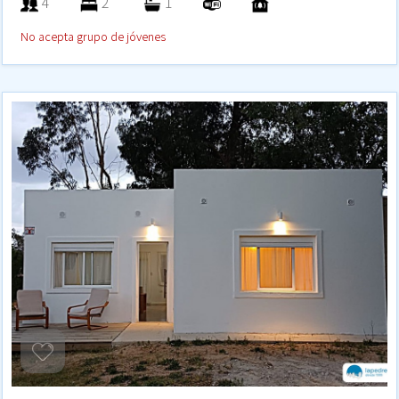
4
2
1
No acepta grupo de jóvenes