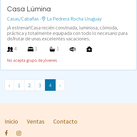
Casa Lúmina
Casas/Cabañas -
La Pedrera Rocha Uruguay
¡A estrenar!Casa recién construida, luminosa, cómoda,
práctica y totalmente equipada con todo lo necesario para
disfrutar de unas excelentes vacaciones.
4
1
1
No acepta grupo de jóvenes
‹
1
2
3
4
›
Inicio
Ventas
Contacto