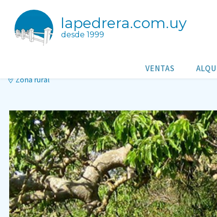
lapedrera.com.uy
desde 1999
Guardia del Monte - Un lugar má
Castillos
VENTAS
ALQU
Zona rural