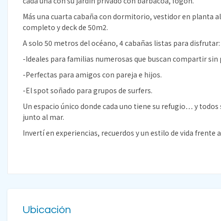
cada una con su jardín privado con barbacoa, fogón.
Más una cuarta cabaña con dormitorio, vestidor en planta al
completo y deck de 50m2.
A solo 50 metros del océano, 4 cabañas listas para disfrutar:
-Ideales para familias numerosas que buscan compartir sin 
-Perfectas para amigos con pareja e hijos.
-El spot soñado para grupos de surfers.
Un espacio único donde cada uno tiene su refugio… y todos s
junto al mar.
Invertí en experiencias, recuerdos y un estilo de vida frente a 
Ubicación