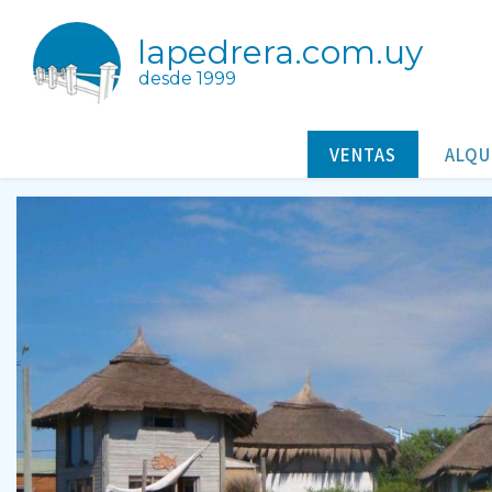
lapedrera.com.uy
desde 1999
4 cabañas a 50 metros del mar
Casas/Cabañas a la venta en Punta Rubia Rocha Uruguay
VENTAS
ALQU