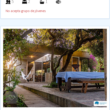
5
2
1
No acepta grupo de jóvenes