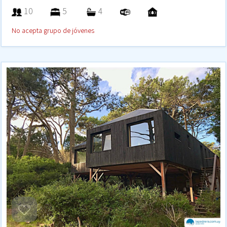
10
5
4
No acepta grupo de jóvenes